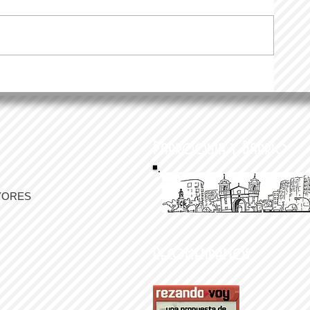
Parroquia y Barrio
YORES
Recomendamos