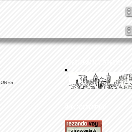
Parroquia y Barrio
YORES
Recomendamos