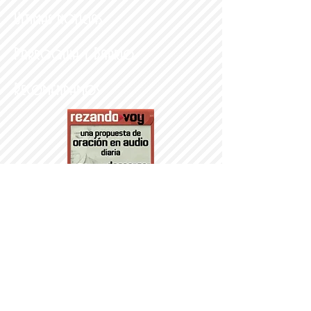
Últimas noticias
Parroquia y Barrio
Recomendamos
PARROQUI
A
Nª SRA DEL
PORTILLO
© 2014 PARROQUIA DEL PORTILLO.