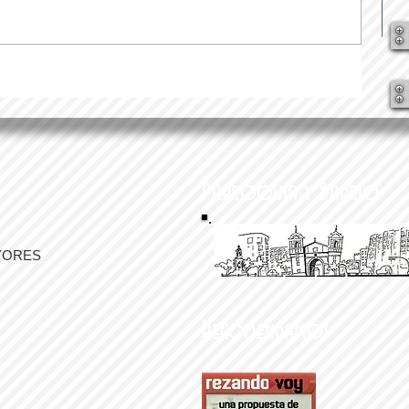
Parroquia y Barrio
YORES
Recomendamos