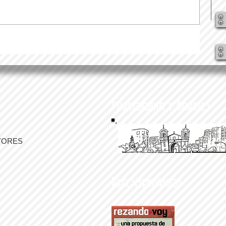
Parroquia y Barrio
YORES
Recomendamos