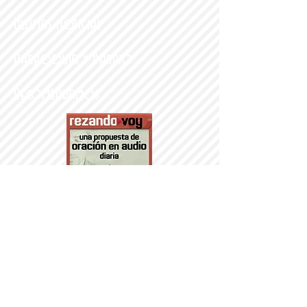
Últimas noticias
Parroquia y Barrio
Recomendamos
PARROQUI
A
Nª SRA DEL
PORTILLO
© 2014 PARROQUIA DEL PORTILLO.