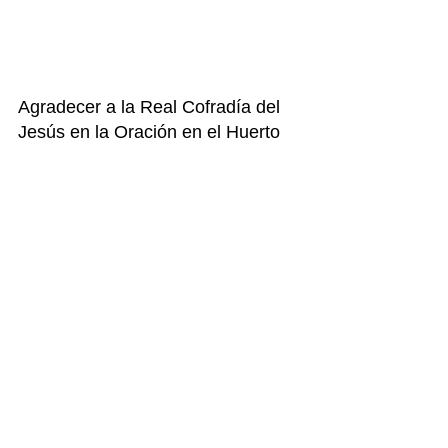
Agradecer a la Real Cofradía del 
Jesús en la Oración en el Huerto 
su disponibilidad, para que los 
residentes de nuestra residencia 
pudieran venir a la celebración de 
la Unción, una gran procesión 
llevando a los preferidos de Dios.
Comentarios