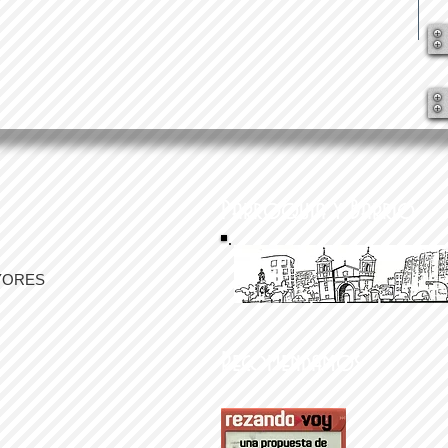
Parroquia y Barrio
YORES
Recomendamos