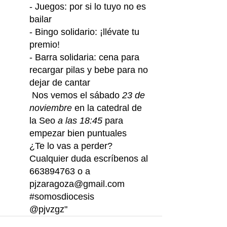
- Juegos: por si lo tuyo no es 
bailar
- Bingo solidario: ¡llévate tu 
premio!
- Barra solidaria: cena para 
recargar pilas y bebe para no 
dejar de cantar
 Nos vemos el sábado 
23 de 
noviembre
 en la catedral de 
la Seo 
a las 18:45
 para 
empezar bien puntuales
¿Te lo vas a perder?
Cualquier duda escríbenos al 
663894763 o a 
pjzaragoza@gmail.com
#somosdiocesis
@pjvzgz"