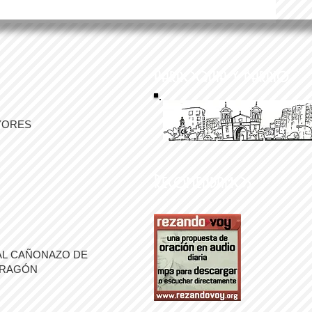
Parroquia y Barrio
YORES
Recomendamos
AL CAÑONAZO DE
ARAGÓN