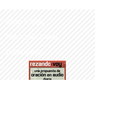
Últimas noticias
Parroquia y Barrio
Recomendamos
PARROQUI
A
Nª SRA DEL
PORTILLO