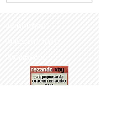
Últimas noticias
Parroquia y Barrio
Recomendamos
PARROQUI
A
Nª SRA DEL
PORTILLO