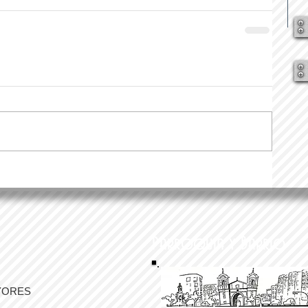
Parroquia y Barrio
YORES