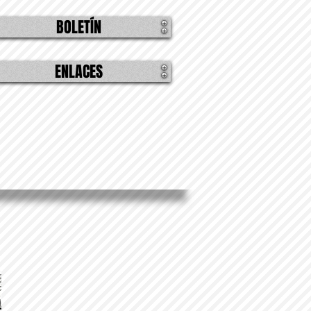
BOLETÍN
ENLACES