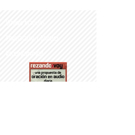
Últimas noticias
Parroquia y Barrio
Recomendamos
PARROQUI
A
Nª SRA DEL
PORTILLO