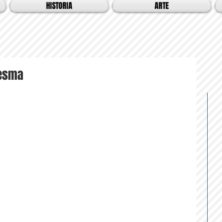
HISTORIA
ARTE
resma