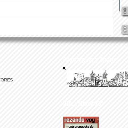
Parroquia y Barrio
YORES
Recomendamos