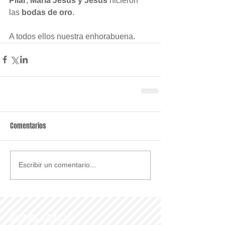
Pilar
; 
María Jesús y Jesús
 hicieron 
las 
bodas de oro
.
A todos ellos nuestra enhorabuena.
Comentarios
Escribir un comentario...
Últimas noticias