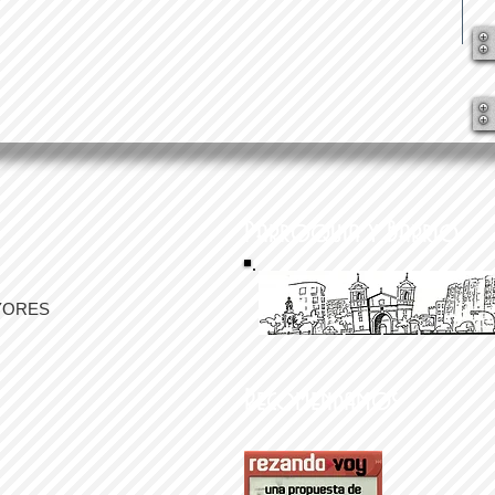
Parroquia y Barrio
YORES
Recomendamos