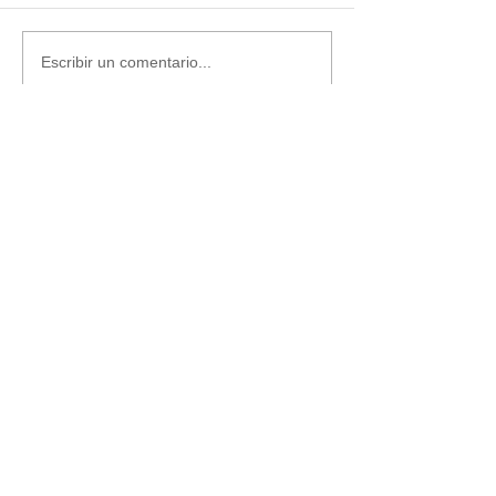
Escribir un comentario...
Últimas noticias
Parroquia y Barrio
Recomendamos
PARROQUI