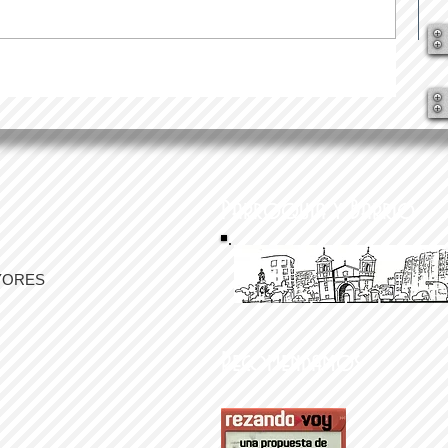
Parroquia y Barrio
YORES
Recomendamos