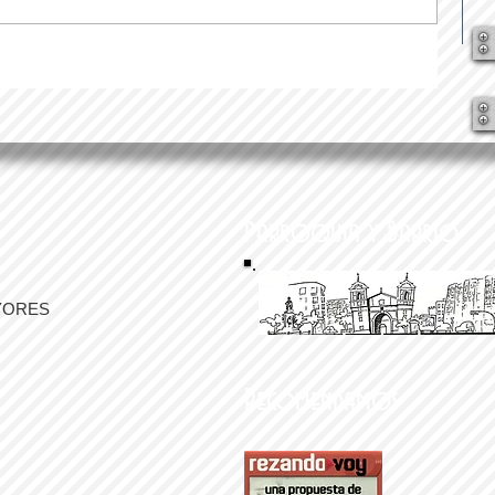
Parroquia y Barrio
YORES
Recomendamos