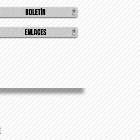
BOLETÍN
ENLACES