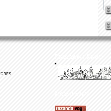
Parroquia y Barrio
YORES
Recomendamos