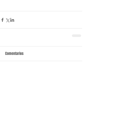
Comentarios
Escribir un comentario...
Últimas noticias
Parroquia y Barrio