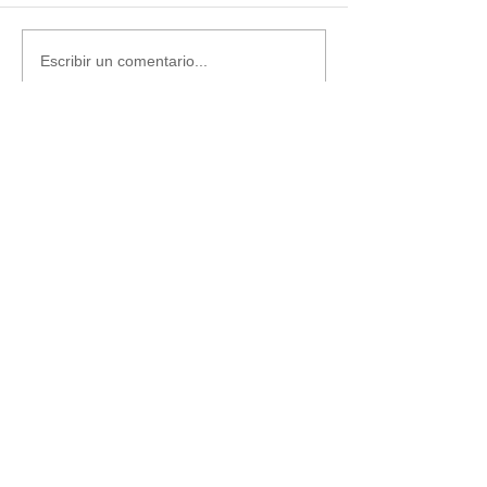
Escribir un comentario...
Últimas noticias
Parroquia y Barrio
Recomendamos
PARROQUI