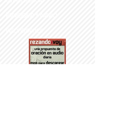
Últimas noticias
Parroquia y Barrio
Recomendamos
PARROQUI
A
Nª SRA DEL
PORTILLO
© 2014 PARROQUIA DEL PORTILLO.