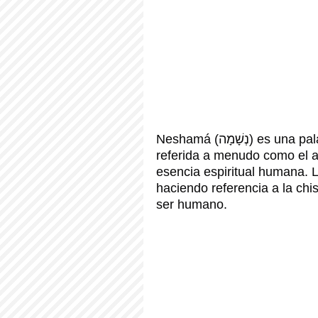
Neshamá (נְשָׁמָה) es una palabra hebrea que significa "alma" o "espíritu", 
referida a menudo como el al
esencia espiritual humana. Li
haciendo referencia a la chis
ser humano.