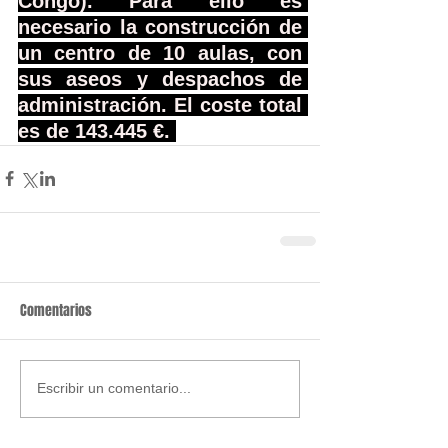
Congo). Para ello es 
necesario la construcción de 
un centro de 10 aulas, con 
sus aseos y despachos de 
administración. El coste total 
es de 143.445 €. 
Comentarios
Escribir un comentario...