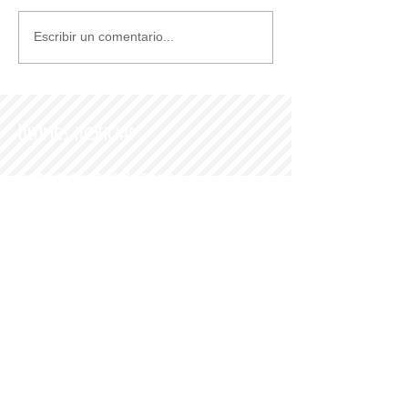
Escribir un comentario...
Últimas noticias
Parroquia y Barrio
Recomendamos
PARROQUI
A