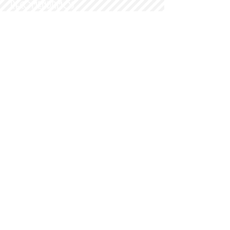
Recomendamos
PARROQUI
A
Nª SRA DEL
PORTILLO
© 2014 PARROQUIA DEL PORTILLO.
DÍA DE LOS MAYORES