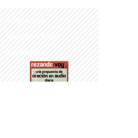
Últimas noticias
Parroquia y Barrio
Recomendamos
PARROQUI
A
Nª SRA DEL
PORTILLO