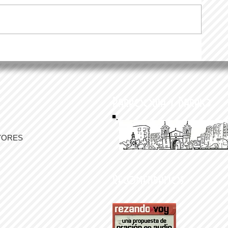
Parroquia y Barrio
YORES
Recomendamos