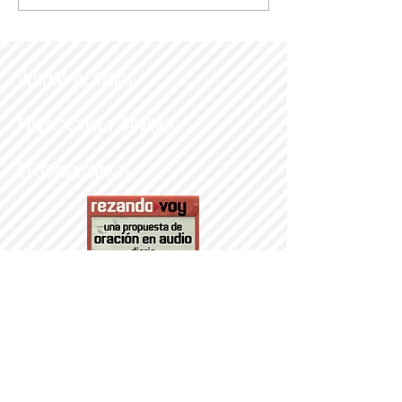
Últimas noticias
Parroquia y Barrio
Recomendamos
PARROQUI
A
Nª SRA DEL
PORTILLO