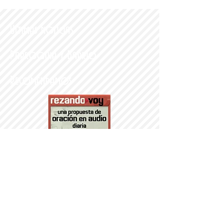
Últimas noticias
Parroquia y Barrio
Recomendamos
PARROQUI
A
Nª SRA DEL
PORTILLO