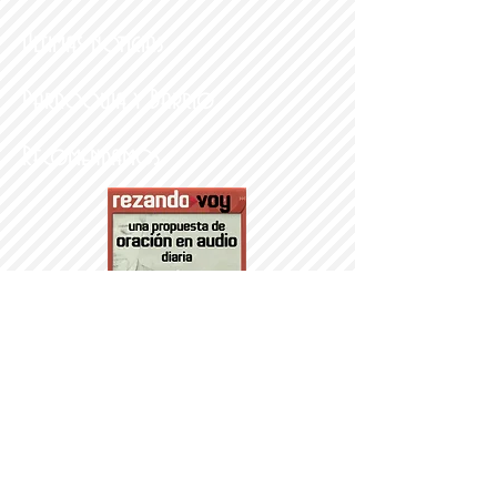
Últimas noticias
Parroquia y Barrio
Recomendamos
PARROQUI
A
Nª SRA DEL
PORTILLO
© 2014 PARROQUIA DEL PORTILLO.