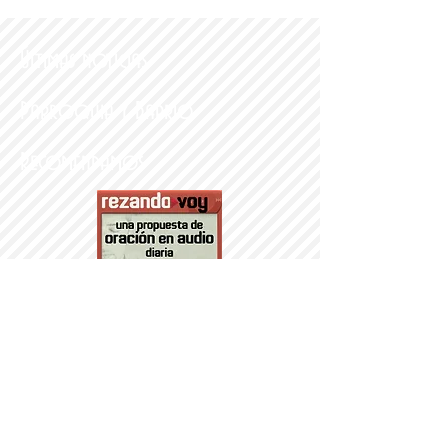
Últimas noticias
Parroquia y Barrio
Recomendamos
PARROQUI
A
Nª SRA DEL
PORTILLO