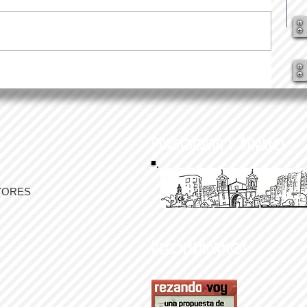
Parroquia y Barrio
YORES
Recomendamos