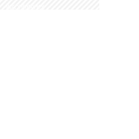
Recomendamos
PARROQUI
A
Nª SRA DEL
PORTILLO
© 2014 PARROQUIA DEL PORTILLO.
DÍA DE LOS MAYORES