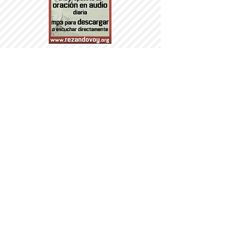
PARROQUI
A
Nª SRA DEL
PORTILLO
© 2014 PARROQUIA DEL PORTILLO.
DÍA DE LOS MAYORES
VII HOMENAJE AL
CAÑONAZO DE AGUSTINA