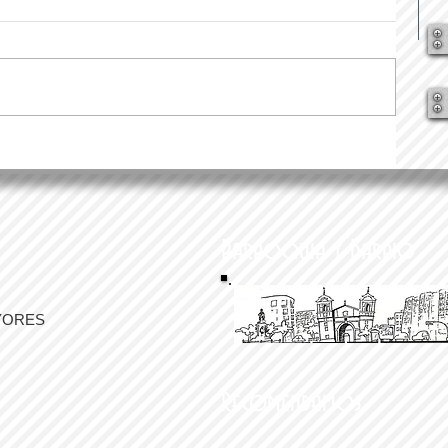
Parroquia y Barrio
YORES
Recomendamos