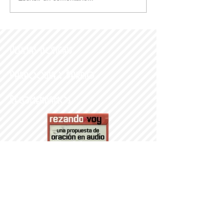
Últimas noticias
Parroquia y Barrio
Recomendamos
PARROQUI
A
Nª SRA DEL
PORTILLO