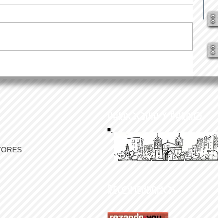
Parroquia y Barrio
YORES
Recomendamos