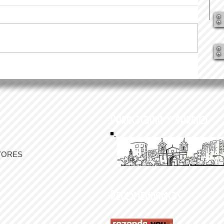
Parroquia y Barrio
YORES
Recomendamos